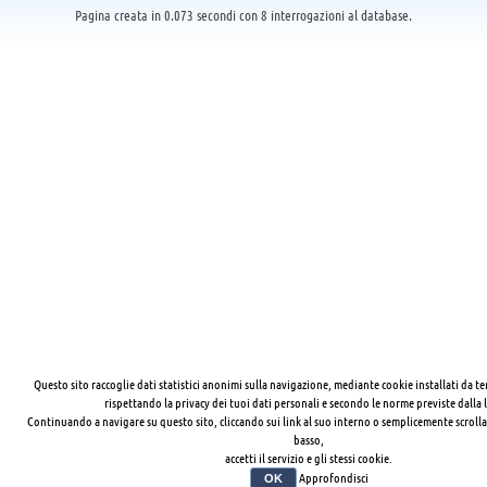
Pagina creata in 0.073 secondi con 8 interrogazioni al database.
Questo sito raccoglie dati statistici anonimi sulla navigazione, mediante cookie installati da te
rispettando la privacy dei tuoi dati personali e secondo le norme previste dalla 
Continuando a navigare su questo sito, cliccando sui link al suo interno o semplicemente scrolla
basso,
accetti il servizio e gli stessi cookie.
Approfondisci
OK