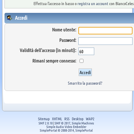
Effettua l'accesso in basso o
registra un account
con BiancoCelest
Accedi
Nome utente:
Password:
Validità dell'accesso (in minuti):
Rimani sempre connesso:
Smarrito la password?
Sitemap
XHTML
RSS
Desktop
WAP2
SMF 2.0.18
|
SMF © 2017
,
Simple Machines
Simple Audio Video Embedder
SimplePortal © 2008-2014, SimplePortal