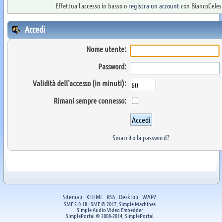
Effettua l'accesso in basso o
registra un account
con BiancoCelest
Accedi
Nome utente:
Password:
Validità dell'accesso (in minuti):
Rimani sempre connesso:
Smarrito la password?
Sitemap
XHTML
RSS
Desktop
WAP2
SMF 2.0.18
|
SMF © 2017
,
Simple Machines
Simple Audio Video Embedder
SimplePortal © 2008-2014, SimplePortal