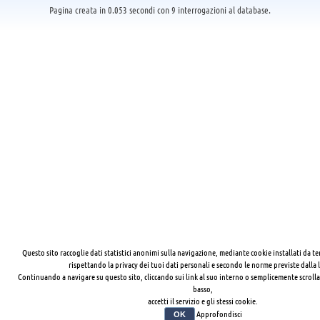
Pagina creata in 0.053 secondi con 9 interrogazioni al database.
Questo sito raccoglie dati statistici anonimi sulla navigazione, mediante cookie installati da te
rispettando la privacy dei tuoi dati personali e secondo le norme previste dalla 
Continuando a navigare su questo sito, cliccando sui link al suo interno o semplicemente scrolla
basso,
accetti il servizio e gli stessi cookie.
Approfondisci
OK