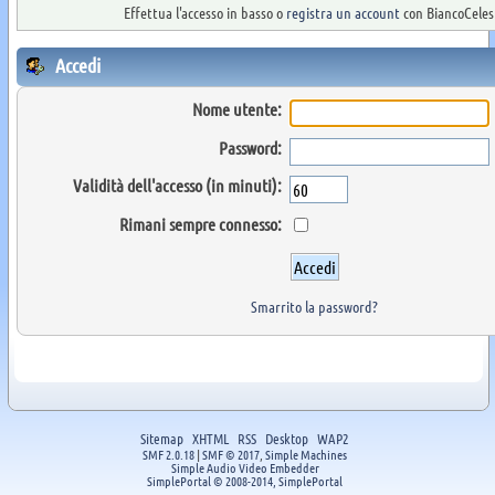
Effettua l'accesso in basso o
registra un account
con BiancoCelest
Accedi
Nome utente:
Password:
Validità dell'accesso (in minuti):
Rimani sempre connesso:
Smarrito la password?
Sitemap
XHTML
RSS
Desktop
WAP2
SMF 2.0.18
|
SMF © 2017
,
Simple Machines
Simple Audio Video Embedder
SimplePortal © 2008-2014, SimplePortal