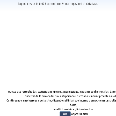
Pagina creata in 0.076 secondi con 9 interrogazioni al database.
Questo sito raccoglie dati statistici anonimi sulla navigazione, mediante cookie installati da te
rispettando la privacy dei tuoi dati personali e secondo le norme previste dalla 
Continuando a navigare su questo sito, cliccando sui link al suo interno o semplicemente scrolla
basso,
accetti il servizio e gli stessi cookie.
Approfondisci
OK