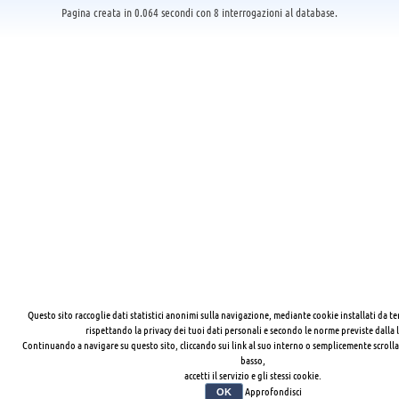
Pagina creata in 0.064 secondi con 8 interrogazioni al database.
Questo sito raccoglie dati statistici anonimi sulla navigazione, mediante cookie installati da te
rispettando la privacy dei tuoi dati personali e secondo le norme previste dalla 
Continuando a navigare su questo sito, cliccando sui link al suo interno o semplicemente scrolla
basso,
accetti il servizio e gli stessi cookie.
Approfondisci
OK