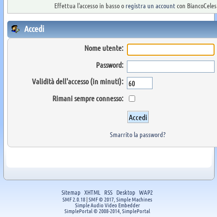
Effettua l'accesso in basso o
registra un account
con BiancoCelest
Accedi
Nome utente:
Password:
Validità dell'accesso (in minuti):
Rimani sempre connesso:
Smarrito la password?
Sitemap
XHTML
RSS
Desktop
WAP2
SMF 2.0.18
|
SMF © 2017
,
Simple Machines
Simple Audio Video Embedder
SimplePortal © 2008-2014, SimplePortal