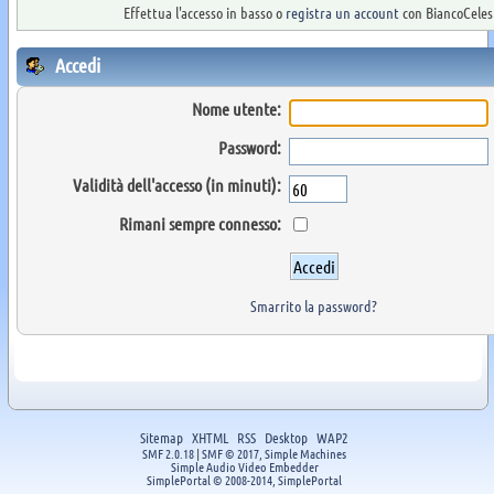
Effettua l'accesso in basso o
registra un account
con BiancoCelest
Accedi
Nome utente:
Password:
Validità dell'accesso (in minuti):
Rimani sempre connesso:
Smarrito la password?
Sitemap
XHTML
RSS
Desktop
WAP2
SMF 2.0.18
|
SMF © 2017
,
Simple Machines
Simple Audio Video Embedder
SimplePortal © 2008-2014, SimplePortal