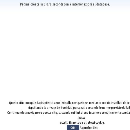
Pagina creata in 0.078 secondi con 9 interrogazioni al database.
Questo sito raccoglie dati statistici anonimi sulla navigazione, mediante cookie installati da te
rispettando la privacy dei tuoi dati personali e secondo le norme previste dalla 
Continuando a navigare su questo sito, cliccando sui link al suo interno o semplicemente scrolla
basso,
accetti il servizio e gli stessi cookie.
Approfondisci
OK