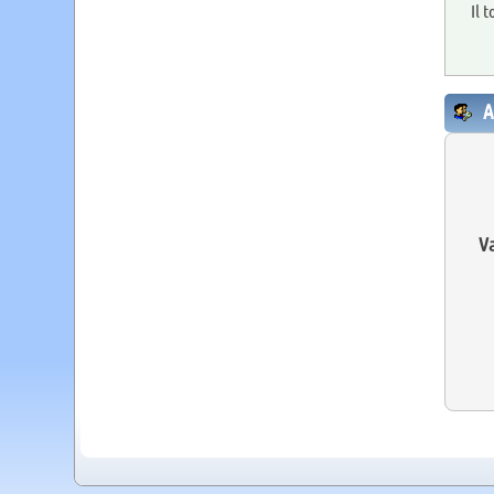
Il 
A
Va