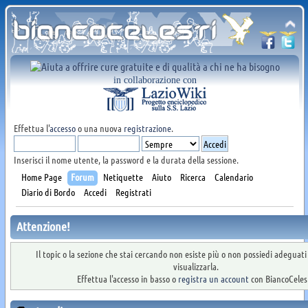
in collaborazione con
Effettua l'
accesso
o una nuova
registrazione
.
Inserisci il nome utente, la password e la durata della sessione.
Home Page
Forum
Netiquette
Aiuto
Ricerca
Calendario
Diario di Bordo
Accedi
Registrati
Attenzione!
Il topic o la sezione che stai cercando non esiste più o non possiedi adeguat
visualizzarla.
Effettua l'accesso in basso o
registra un account
con BiancoCelest