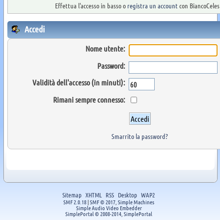
Effettua l'accesso in basso o
registra un account
con BiancoCelest
Accedi
Nome utente:
Password:
Validità dell'accesso (in minuti):
Rimani sempre connesso:
Smarrito la password?
Sitemap
XHTML
RSS
Desktop
WAP2
SMF 2.0.18
|
SMF © 2017
,
Simple Machines
Simple Audio Video Embedder
SimplePortal © 2008-2014, SimplePortal