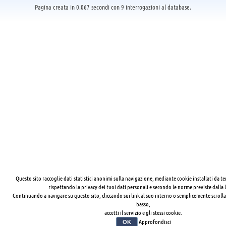
Pagina creata in 0.067 secondi con 9 interrogazioni al database.
Questo sito raccoglie dati statistici anonimi sulla navigazione, mediante cookie installati da te
rispettando la privacy dei tuoi dati personali e secondo le norme previste dalla 
Continuando a navigare su questo sito, cliccando sui link al suo interno o semplicemente scrolla
basso,
accetti il servizio e gli stessi cookie.
Approfondisci
OK