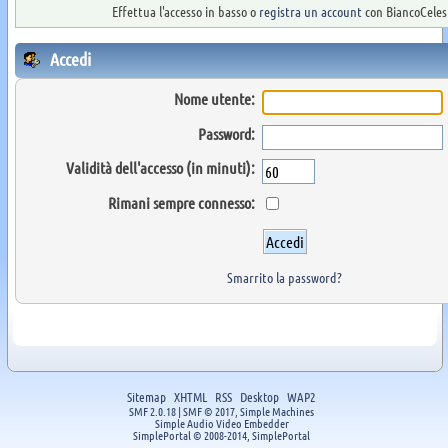
Effettua l'accesso in basso o
registra un account
con BiancoCelest
Accedi
Nome utente:
Password:
Validità dell'accesso (in minuti):
Rimani sempre connesso:
Smarrito la password?
Sitemap
XHTML
RSS
Desktop
WAP2
SMF 2.0.18
|
SMF © 2017
,
Simple Machines
Simple Audio Video Embedder
SimplePortal © 2008-2014, SimplePortal