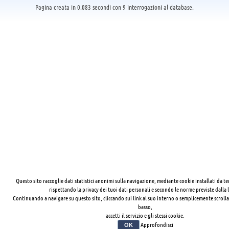
Pagina creata in 0.083 secondi con 9 interrogazioni al database.
Questo sito raccoglie dati statistici anonimi sulla navigazione, mediante cookie installati da te
rispettando la privacy dei tuoi dati personali e secondo le norme previste dalla 
Continuando a navigare su questo sito, cliccando sui link al suo interno o semplicemente scrolla
basso,
accetti il servizio e gli stessi cookie.
Approfondisci
OK