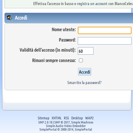
Effettua l'accesso in basso o
registra un account
con BiancoCelest
Accedi
Nome utente:
Password:
Validità dell'accesso (in minuti):
Rimani sempre connesso:
Smarrito la password?
Sitemap
XHTML
RSS
Desktop
WAP2
SMF 2.0.18
|
SMF © 2017
,
Simple Machines
Simple Audio Video Embedder
SimplePortal © 2008-2014, SimplePortal