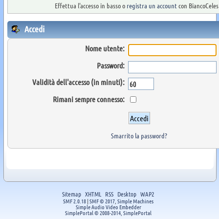
Effettua l'accesso in basso o
registra un account
con BiancoCelest
Accedi
Nome utente:
Password:
Validità dell'accesso (in minuti):
Rimani sempre connesso:
Smarrito la password?
Sitemap
XHTML
RSS
Desktop
WAP2
SMF 2.0.18
|
SMF © 2017
,
Simple Machines
Simple Audio Video Embedder
SimplePortal © 2008-2014, SimplePortal