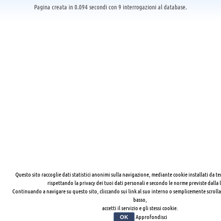
Pagina creata in 0.094 secondi con 9 interrogazioni al database.
Questo sito raccoglie dati statistici anonimi sulla navigazione, mediante cookie installati da te
rispettando la privacy dei tuoi dati personali e secondo le norme previste dalla 
Continuando a navigare su questo sito, cliccando sui link al suo interno o semplicemente scrolla
basso,
accetti il servizio e gli stessi cookie.
Approfondisci
OK