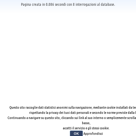
Pagina creata in 0.086 secondi con 8 interrogazioni al database.
Questo sito raccoglie dati statistici anonimi sulla navigazione, mediante cookie installati da te
rispettando la privacy dei tuoi dati personali e secondo le norme previste dalla 
Continuando a navigare su questo sito, cliccando sui link al suo interno o semplicemente scrolla
basso,
accetti il servizio e gli stessi cookie.
Approfondisci
OK