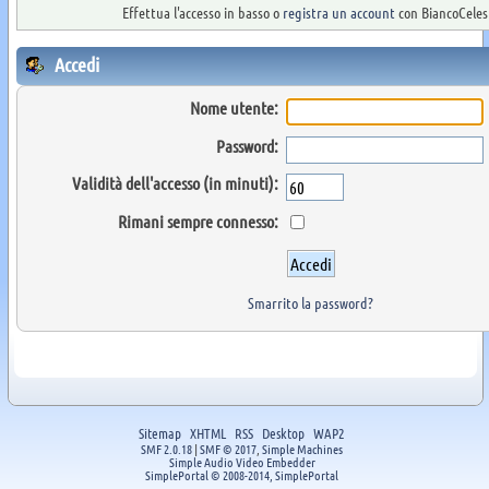
Effettua l'accesso in basso o
registra un account
con BiancoCelest
Accedi
Nome utente:
Password:
Validità dell'accesso (in minuti):
Rimani sempre connesso:
Smarrito la password?
Sitemap
XHTML
RSS
Desktop
WAP2
SMF 2.0.18
|
SMF © 2017
,
Simple Machines
Simple Audio Video Embedder
SimplePortal © 2008-2014, SimplePortal