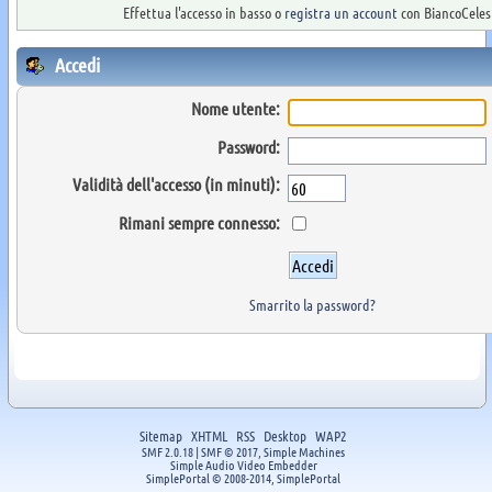
Effettua l'accesso in basso o
registra un account
con BiancoCelest
Accedi
Nome utente:
Password:
Validità dell'accesso (in minuti):
Rimani sempre connesso:
Smarrito la password?
Sitemap
XHTML
RSS
Desktop
WAP2
SMF 2.0.18
|
SMF © 2017
,
Simple Machines
Simple Audio Video Embedder
SimplePortal © 2008-2014, SimplePortal