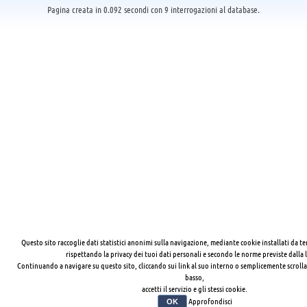
Pagina creata in 0.092 secondi con 9 interrogazioni al database.
Questo sito raccoglie dati statistici anonimi sulla navigazione, mediante cookie installati da te
rispettando la privacy dei tuoi dati personali e secondo le norme previste dalla 
Continuando a navigare su questo sito, cliccando sui link al suo interno o semplicemente scrolla
basso,
accetti il servizio e gli stessi cookie.
Approfondisci
OK