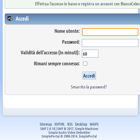
Effettua l'accesso in basso o
registra un account
con BiancoCelest
Accedi
Nome utente:
Password:
Validità dell'accesso (in minuti):
Rimani sempre connesso:
Smarrito la password?
Sitemap
XHTML
RSS
Desktop
WAP2
SMF 2.0.18
|
SMF © 2017
,
Simple Machines
Simple Audio Video Embedder
SimplePortal © 2008-2014, SimplePortal