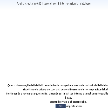
Pagina creata in 0.051 secondi con 8 interrogazioni al database.
Questo sito raccoglie dati statistici anonimi sulla navigazione, mediante cookie installati da te
rispettando la privacy dei tuoi dati personali e secondo le norme previste dalla 
Continuando a navigare su questo sito, cliccando sui link al suo interno o semplicemente scrolla
basso,
accetti il servizio e gli stessi cookie.
Approfondisci
OK