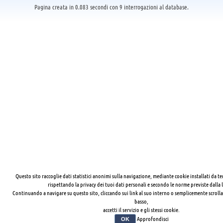
Pagina creata in 0.083 secondi con 9 interrogazioni al database.
Questo sito raccoglie dati statistici anonimi sulla navigazione, mediante cookie installati da te
rispettando la privacy dei tuoi dati personali e secondo le norme previste dalla 
Continuando a navigare su questo sito, cliccando sui link al suo interno o semplicemente scrolla
basso,
accetti il servizio e gli stessi cookie.
Approfondisci
OK