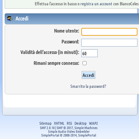
Effettua l'accesso in basso o
registra un account
con BiancoCelest
Accedi
Nome utente:
Password:
Validità dell'accesso (in minuti):
Rimani sempre connesso:
Smarrito la password?
Sitemap
XHTML
RSS
Desktop
WAP2
SMF 2.0.18
|
SMF © 2017
,
Simple Machines
Simple Audio Video Embedder
SimplePortal © 2008-2014, SimplePortal