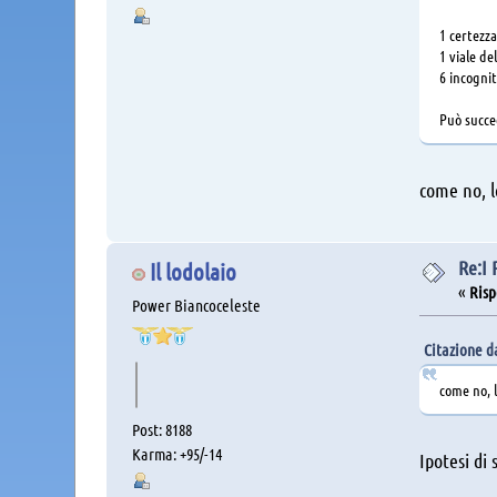
1 certezza
1 viale d
6 incognit
Può succed
come no, l
Re:I
Il lodolaio
«
Risp
Power Biancoceleste
Citazione da
come no, l
Post: 8188
Karma: +95/-14
Ipotesi di