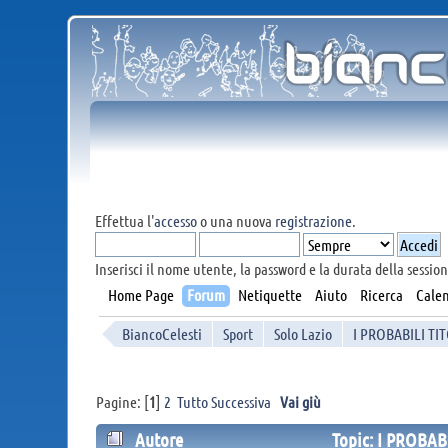
Effettua l'
accesso
o una nuova
registrazione
.
Inserisci il nome utente, la password e la durata della session
Home Page
Forum
Netiquette
Aiuto
Ricerca
Calen
BiancoCelesti
Sport
Solo Lazio
I PROBABILI TI
Pagine: [
1
]
2
Tutto
Successiva
Vai giù
Autore
Topic: I PROBAB