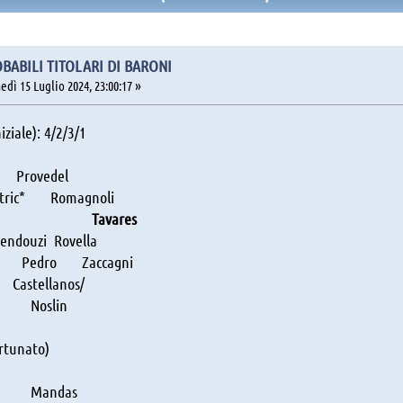
OBABILI TITOLARI DI BARONI
dì 15 Luglio 2024, 23:00:17 »
iziale): 4/2/3/1
vedel
* Romagnoli
rusic
Tavares
uzi Rovella
 Pedro Zaccagni
llanos/
slin
ortunato)
ndas