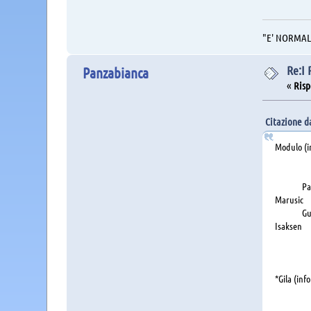
"E' NORMALE 
Re:I
Panzabianca
«
Risp
Citazione da
Modulo (in
Pro
Patri
Ma
Guendo
Isakse
Cast
No
*Gila (inf
Ma