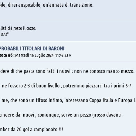
ile, direi auspicabile, un'annata di transizione.
lità cià rotto il cazzo.
RDA!"
 PROBABILI TITOLARI DI BARONI
osta #5 :
Martedì 16 Luglio 2024, 11:47:23 »
dere di che pasta sono fatti i nuovi : non ne conosco manco mezzo.
 ne fossero 2-3 di buon livello , potremmo piazzarci tra i primi 6-7.
 me, che sono un tifoso infimo, interessano Coppa Italia e Europa L
scindere dai nuovi , comunque, serve un pezzo grosso davanti.
mber da 20 gol a campionato !!!