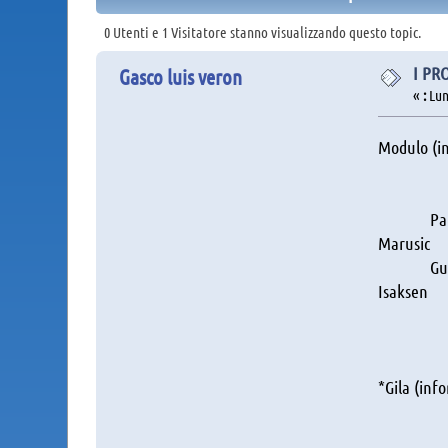
0 Utenti e 1 Visitatore stanno visualizzando questo topic.
I PR
Gasco luis veron
«
:
Lune
Modulo (in
Pro
Patric
Ma
Guendo
Isaksen
Caste
No
*Gila (inf
Ma