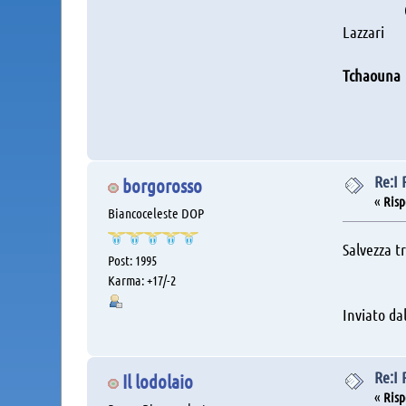
Cas
Lazza
Vecin
Tchaouna
Cast
Re:I
borgorosso
«
Risp
Biancoceleste DOP
Salvezza tr
Post: 1995
Karma: +17/-2
Inviato da
Re:I
Il lodolaio
«
Risp