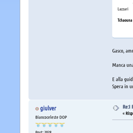
Cas
Lazza
Vecin
Tchaouna
Cast
Gasco, amm
Manca una
E alla gui
Spera in u
Re:I
giulver
«
Risp
Biancoceleste DOP
PRO
Post: 2028