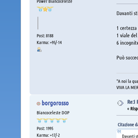
Power Biancoceleste
Davanti st
1 certezza
1 viale de
Post: 8188
6 incognit
Karma: +95/-14
Può succede
"A noi la qua
VIVA LA ME
Re:I
borgorosso
«
Risp
Biancoceleste DOP
Citazione da
Post: 1995
Karma: +17/-2
Davanti s