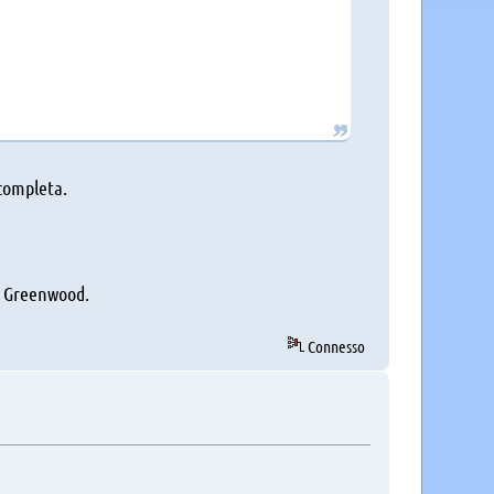
completa.
re Greenwood.
Connesso