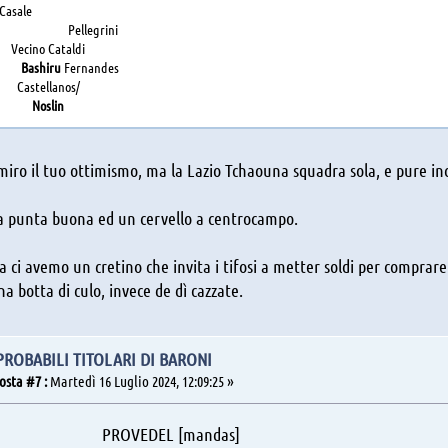
ale
ri Pellegrini
o Cataldi
Bashiru
Fernandes
ellanos/
Noslin
iro il tuo ottimismo, ma la Lazio Tchaouna squadra sola, e pure in
 punta buona ed un cervello a centrocampo.
da ci avemo un cretino che invita i tifosi a metter soldi per compra
na botta di culo, invece de dì cazzate.
 PROBABILI TITOLARI DI BARONI
osta #7 :
Martedì 16 Luglio 2024, 12:09:25 »
VEDEL [mandas]