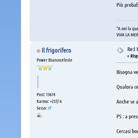
Più probab
"A noi la qua
VIVA LA ME
Re:I
Il frigorifero
«
Risp
Power Biancoceleste
Bisogna ve
Qualora ce
Post: 13614
Anche se a
Karma: +237/-6
Sesso:
PS : a pre
Cercasi bo