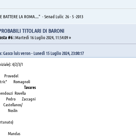
BATTERE LA ROMA...." - Senad Lulic 26 - 5 -2013
 PROBABILI TITOLARI DI BARONI
osta #6 :
Martedì 16 Luglio 2024, 11:54:09 »
: Gasco luis veron - Lunedì 15 Luglio 2024, 23:00:17
iziale): 4/2/3/1
vedel
c* Romagnoli
rusic
Tavares
uzi Rovella
n Pedro Zaccagni
ellanos/
slin
ortunato)
ndas