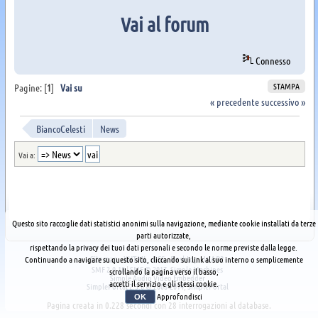
Vai al forum
Connesso
STAMPA
Pagine: [
1
]
Vai su
« precedente
successivo »
BiancoCelesti
News
Vai a:
Questo sito raccoglie dati statistici anonimi sulla navigazione, mediante cookie installati da terze
parti autorizzate,
rispettando la privacy dei tuoi dati personali e secondo le norme previste dalla legge.
Sitemap
XHTML
RSS
Desktop
WAP2
Continuando a navigare su questo sito, cliccando sui link al suo interno o semplicemente
SMF 2.0.18
|
SMF © 2017
,
Simple Machines
scrollando la pagina verso il basso,
Simple Audio Video Embedder
accetti il servizio e gli stessi cookie.
SimplePortal 2.3.6 © 2008-2014, SimplePortal
Approfondisci
OK
Pagina creata in 0.228 secondi con 28 interrogazioni al database.