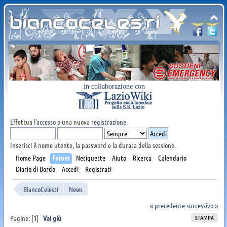
in collaborazione con
Effettua l'
accesso
o una nuova
registrazione
.
Inserisci il nome utente, la password e la durata della sessione.
Home Page
Forum
Netiquette
Aiuto
Ricerca
Calendario
Diario di Bordo
Accedi
Registrati
BiancoCelesti
News
« precedente
successivo »
STAMPA
Pagine: [
1
]
Vai giù