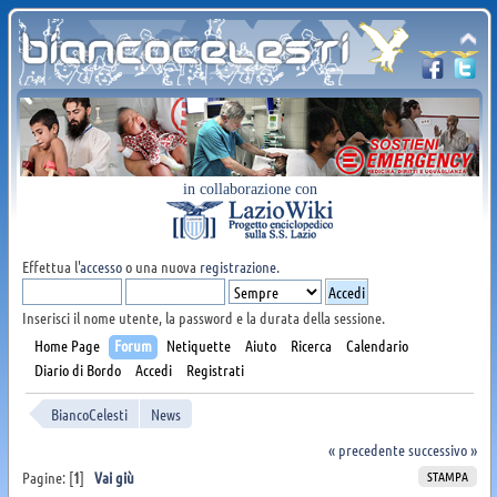
in collaborazione con
Effettua l'
accesso
o una nuova
registrazione
.
Inserisci il nome utente, la password e la durata della sessione.
Home Page
Forum
Netiquette
Aiuto
Ricerca
Calendario
Diario di Bordo
Accedi
Registrati
BiancoCelesti
News
« precedente
successivo »
STAMPA
Pagine: [
1
]
Vai giù