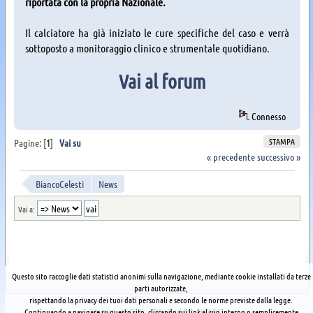
riportata con la propria Nazionale.
Il calciatore ha già iniziato le cure specifiche del caso e verrà
sottoposto a monitoraggio clinico e strumentale quotidiano.
Vai al forum
Connesso
STAMPA
Pagine: [
1
]
Vai su
« precedente
successivo »
BiancoCelesti
News
Vai a:
Questo sito raccoglie dati statistici anonimi sulla navigazione, mediante cookie installati da terze
parti autorizzate,
rispettando la privacy dei tuoi dati personali e secondo le norme previste dalla legge.
Sitemap
XHTML
RSS
Desktop
WAP2
Continuando a navigare su questo sito, cliccando sui link al suo interno o semplicemente