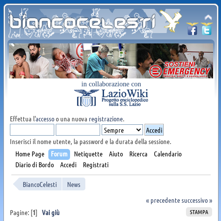
in collaborazione con
Effettua l'
accesso
o una nuova
registrazione
.
Inserisci il nome utente, la password e la durata della sessione.
Home Page
Forum
Netiquette
Aiuto
Ricerca
Calendario
Diario di Bordo
Accedi
Registrati
BiancoCelesti
News
« precedente
successivo »
STAMPA
Pagine: [
1
]
Vai giù