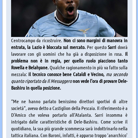
Centrocampo da ricostruire.
Non ci sono margini di manovra in
entrata, la Lazio è bloccata sul mercato.
Per questo
Sarri
dovrà
lavorare con gli uomini che ha già a disposizione in rosa.
Il
problema non è in regia, per quello ruolo piacciono tanto
Rovella e Belahyane.
Qualche ragionamento in più va fatto sulla
mezzala:
il tecnico conosce bene Cataldi e Vecino,
ma secondo
quanto riportato da Il Messaggero
non vede l’ora di provare Dele-
Bashiru in quella posizione.
“Me ne hanno parlato benissimo direttori sportivi di altre
società”, aveva detto a Castiglion della Pescaia. Il riferimento è a
D’Amico che voleva portarlo all’Atalanta. Sarri insomma è
intrigato dalle caratteristiche di Dele-Bashiru. Come scrive il
quotidiano, la sua più grande scommessa sarà indottrinarlo nella
tattica italiana. Con Baroni, infatti, è apparso troppo ‘anarchico’