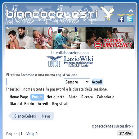
in collaborazione con
Effettua l'
accesso
o una nuova
registrazione
.
Inserisci il nome utente, la password e la durata della sessione.
Home Page
Forum
Netiquette
Aiuto
Ricerca
Calendario
Diario di Bordo
Accedi
Registrati
BiancoCelesti
News
« precedente
successivo »
STAMPA
Pagine: [
1
]
Vai giù