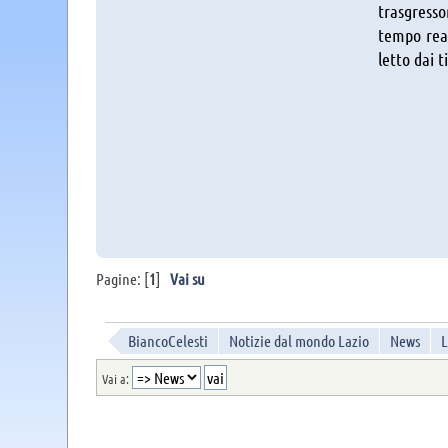
trasgresso
tempo real
letto dai t
Pagine: [
1
]
Vai su
BiancoCelesti
Notizie dal mondo Lazio
News
L
Vai a: