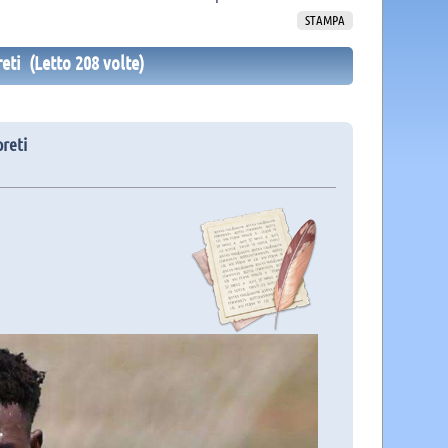
STAMPA
reti (Letto 208 volte)
preti