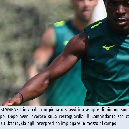
TAMPA - L'inizio del campionato si avvicina sempre di più, ma son
po. Dopo aver lavorato sulla retroguardia, il Comandante sta cer
utilizzare, sia agli interpreti da impiegare in mezzo al campo.