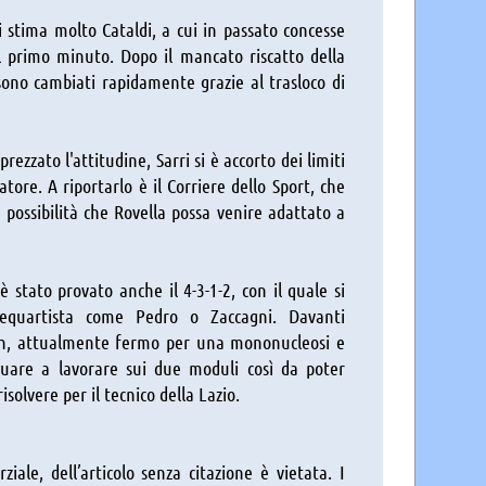
ri stima molto Cataldi, a cui in passato concesse
l primo minuto. Dopo il mancato riscatto della
sono cambiati rapidamente grazie al trasloco di
ezzato l'attitudine, Sarri si è accorto dei limiti
atore. A riportarlo è il Corriere dello Sport, che
 possibilità che Rovella possa venire adattato a
 è stato provato anche il 4-3-1-2, con il quale si
equartista come Pedro o Zaccagni. Davanti
sen, attualmente fermo per una mononucleosi e
inuare a lavorare sui due moduli così da poter
solvere per il tecnico della Lazio.
iale, dell’articolo senza citazione è vietata. I