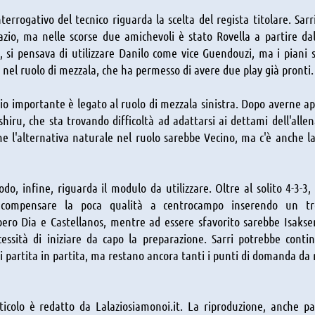
nterrogativo del tecnico riguarda la scelta del regista titolare. Sar
zio, ma nelle scorse due amichevoli è stato Rovella a partire da
, si pensava di utilizzare Danilo come vice Guendouzi, ma i piani 
nel ruolo di mezzala, che ha permesso di avere due play già pronti.
io importante è legato al ruolo di mezzala sinistra. Dopo averne appr
shiru, che sta trovando difficoltà ad adattarsi ai dettami dell'allen
e l'alternativa naturale nel ruolo sarebbe Vecino, ma c'è anche la
odo, infine, riguarda il modulo da utilizzare. Oltre al solito 4-3-3,
 compensare la poca qualità a centrocampo inserendo un tr
bero Dia e Castellanos, mentre ad essere sfavorito sarebbe Isak
cessità di iniziare da capo la preparazione. Sarri potrebbe cont
i partita in partita, ma restano ancora tanti i punti di domanda da ri
icolo è redatto da Lalaziosiamonoi.it. La riproduzione, anche parz