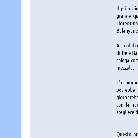
Il primo i
grande spa
Fiorentina
Belahyane 
Altro dubb
di Dele-Ba
spiega com
mezzala.
L'ultimo n
potrebbe
giochereb
con la ne
scegliere d
Questo art