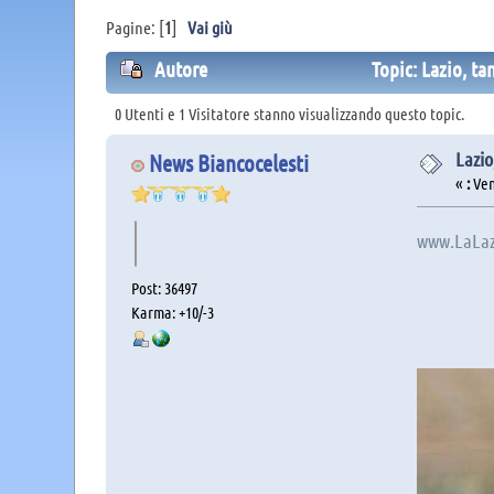
Pagine: [
1
]
Vai giù
Autore
Topic: Lazio, ta
0 Utenti e 1 Visitatore stanno visualizzando questo topic.
Lazio
News Biancocelesti
«
:
Vene
www.LaLaz
Post: 36497
Karma: +10/-3