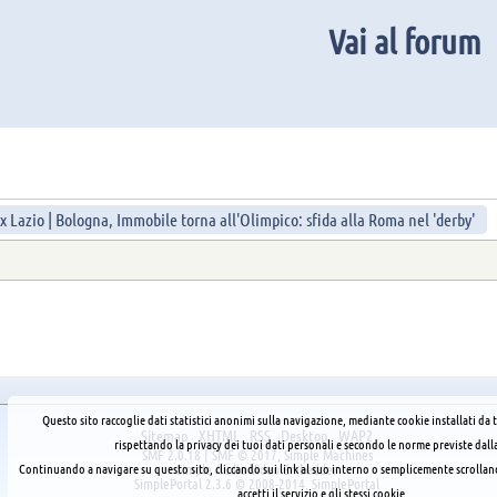
Vai al forum
x Lazio | Bologna, Immobile torna all'Olimpico: sfida alla Roma nel 'derby'
Questo sito raccoglie dati statistici anonimi sulla navigazione, mediante cookie installati da t
Sitemap
XHTML
RSS
Desktop
WAP2
rispettando la privacy dei tuoi dati personali e secondo le norme previste dall
SMF 2.0.18
|
SMF © 2017
,
Simple Machines
Simple Audio Video Embedder
Continuando a navigare su questo sito, cliccando sui link al suo interno o semplicemente scrolland
SimplePortal 2.3.6 © 2008-2014, SimplePortal
accetti il servizio e gli stessi cookie.