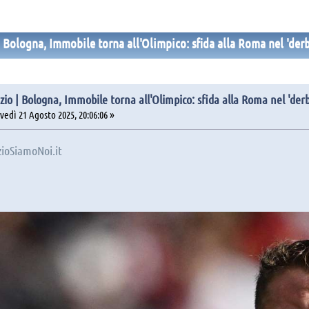
| Bologna, Immobile torna all'Olimpico: sfida alla Roma nel 'derb
zio | Bologna, Immobile torna all'Olimpico: sfida alla Roma nel 'derb
edì 21 Agosto 2025, 20:06:06 »
ioSiamoNoi.it