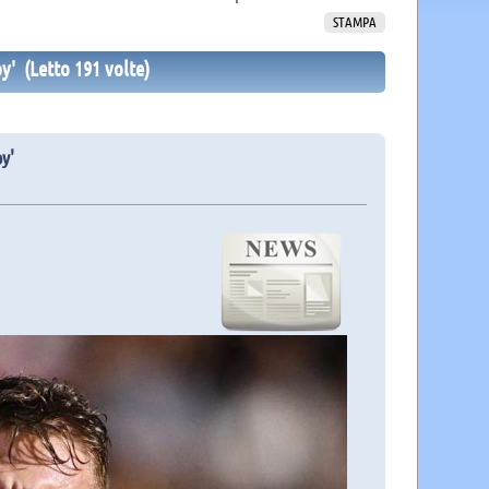
STAMPA
y' (Letto 191 volte)
y'