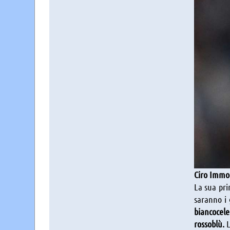
Ciro Immob
La sua prim
saranno i 
biancocele
rossoblù.
L