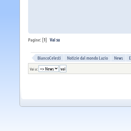
Pagine: [
1
]
Vai su
BiancoCelesti
Notizie dal mondo Lazio
News
E
Vai a: