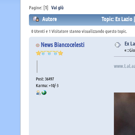
Pagine: [
1
]
Vai giù
Autore
Topic: Ex Lazio 
0 Utenti e 1 Visitatore stanno visualizzando questo topic.
Ex La
News Biancocelesti
«
:
Giov
www.LaLaz
Post: 36497
Karma: +10/-3