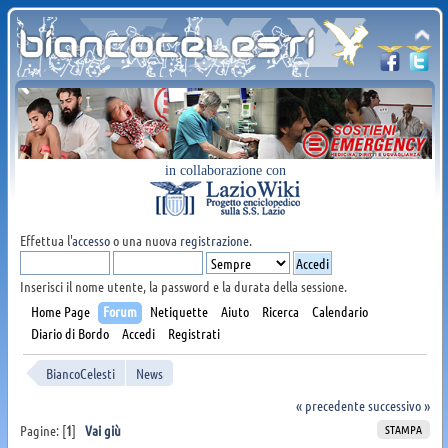
in collaborazione con
Effettua l'
accesso
o una nuova
registrazione
.
Inserisci il nome utente, la password e la durata della sessione.
Home Page
Forum
Netiquette
Aiuto
Ricerca
Calendario
Diario di Bordo
Accedi
Registrati
BiancoCelesti
News
« precedente
successivo »
STAMPA
Pagine: [
1
]
Vai giù