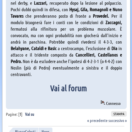
nel derby, e
Lazzari,
recuperato dopo la lesione al polpaccio.
Pochi dubbi quindi in difesa, con
Hysaj, Gila, Romagnoli e Nuno
Tavares
che prenderanno posto di fronte a
Provedel.
Per il
modulo bisognerà fare i conti con le condizioni di
Zaccagni,
fermatosi alla rifinitura per un problema muscolare. È
convocato, ma con ogni probabilità non giocherà dall'inizio e
andrà in panchina. Potrebbe quindi rivedersi il 4-3-3, con
Belahyane, Cataldi e Basic
a centrocampo, l'esclusione di
Dia
in
attacco e il tridente composto da
Cancellieri, Castellanos e
Pedro.
Non è da escludere anche l'ipotesi di 4-2-3-1 (o 4-4-2) con
Noslin (più di Pedro) eventualmente a sinistra e il doppio
centravanti.
Vai al forum
Connesso
STAMPA
Pagine: [
1
]
Vai su
« precedente
successivo »
BiancoCelesti
News