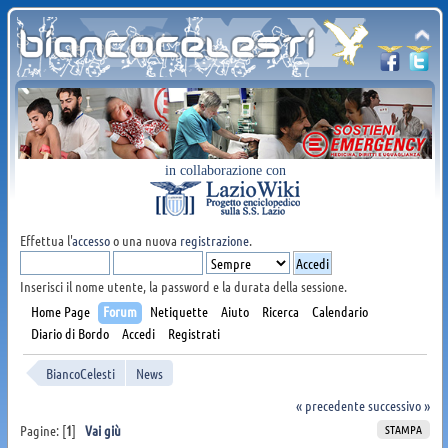
in collaborazione con
Effettua l'
accesso
o una nuova
registrazione
.
Inserisci il nome utente, la password e la durata della sessione.
Home Page
Forum
Netiquette
Aiuto
Ricerca
Calendario
Diario di Bordo
Accedi
Registrati
BiancoCelesti
News
« precedente
successivo »
STAMPA
Pagine: [
1
]
Vai giù