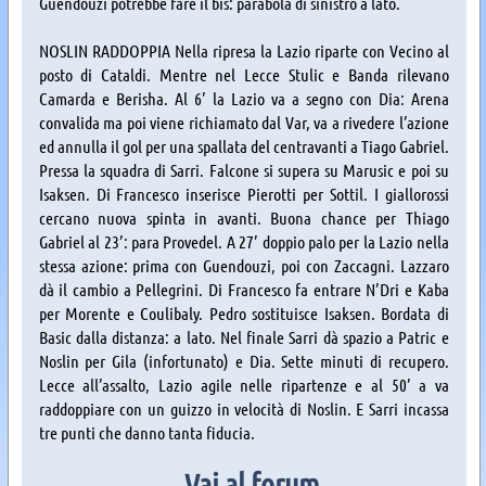
Guendouzi potrebbe fare il bis: parabola di sinistro a lato.
NOSLIN RADDOPPIA Nella ripresa la Lazio riparte con Vecino al
posto di Cataldi. Mentre nel Lecce Stulic e Banda rilevano
Camarda e Berisha. Al 6’ la Lazio va a segno con Dia: Arena
convalida ma poi viene richiamato dal Var, va a rivedere l’azione
ed annulla il gol per una spallata del centravanti a Tiago Gabriel.
Pressa la squadra di Sarri. Falcone si supera su Marusic e poi su
Isaksen. Di Francesco inserisce Pierotti per Sottil. I giallorossi
cercano nuova spinta in avanti. Buona chance per Thiago
Gabriel al 23’: para Provedel. A 27’ doppio palo per la Lazio nella
stessa azione: prima con Guendouzi, poi con Zaccagni. Lazzaro
dà il cambio a Pellegrini. Di Francesco fa entrare N’Dri e Kaba
per Morente e Coulibaly. Pedro sostituisce Isaksen. Bordata di
Basic dalla distanza: a lato. Nel finale Sarri dà spazio a Patric e
Noslin per Gila (infortunato) e Dia. Sette minuti di recupero.
Lecce all’assalto, Lazio agile nelle ripartenze e al 50’ a va
raddoppiare con un guizzo in velocità di Noslin. E Sarri incassa
tre punti che danno tanta fiducia.
Vai al forum