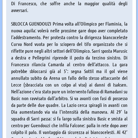
Di Francesco, che soffre anche la maggior qualità degli
avversari.
SBLOCCA GUENDOUZI Prima volta all’Olimpico per Flaminia, la
nuova aquila: volerà nelle prossime gare dopo aver completato
l’addestramento. Per protesta contro la dirigenza biancoceleste
Curva Nord vuota per lo sciopero del tifo organizzato che si
riflette pure negli altri settori dell’Olimpico. Sarri sposta Marusic
a destra e Pellegrini riprende il posto da terzino sinistro. Di
Francesco rilancia Camarda al centro dell’attacco. La gara
potrebbe sbloccarsi già al 5’: segna Sottil ma il gol viene
annullato subito da Arena un fallo dello stesso attaccante del
Lecce (sbracciata con un colpo al viso) ai danni di Isaksen.
Nell’azione c’era stato pure un intervento falloso di Ramadani su
Basic non ravvisato dall’arbitro. Si va avanti con fasi di possesso
da parte delle due quadre. La Lazio cerca spiragli in avanti con
Dia aumentando via via l’intensità della manovra. Al 29’ la
squadra di Sarri passa: si fa largo sulla sinistra Basic e smista al
centro per Guendouzi che infila Falcone: palla in rete dopo aver
colpito il palo. Il vantaggio dà sicurezza ai biancocelesti. Al 42’