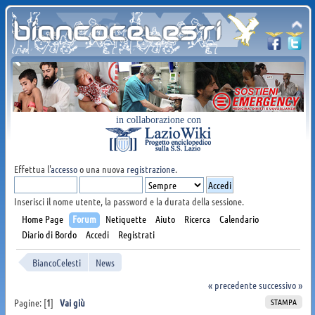
in collaborazione con
Effettua l'
accesso
o una nuova
registrazione
.
Inserisci il nome utente, la password e la durata della sessione.
Home Page
Forum
Netiquette
Aiuto
Ricerca
Calendario
Diario di Bordo
Accedi
Registrati
BiancoCelesti
News
« precedente
successivo »
STAMPA
Pagine: [
1
]
Vai giù