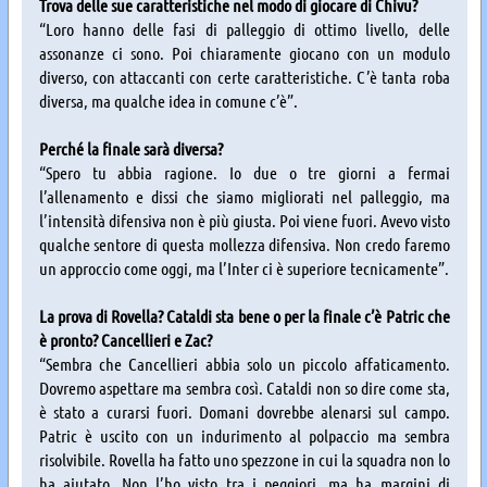
Trova delle sue caratteristiche nel modo di giocare di Chivu?
“Loro hanno delle fasi di palleggio di ottimo livello, delle
assonanze ci sono. Poi chiaramente giocano con un modulo
diverso, con attaccanti con certe caratteristiche. C’è tanta roba
diversa, ma qualche idea in comune c’è”.
Perché la finale sarà diversa?
“Spero tu abbia ragione. Io due o tre giorni a fermai
l’allenamento e dissi che siamo migliorati nel palleggio, ma
l’intensità difensiva non è più giusta. Poi viene fuori. Avevo visto
qualche sentore di questa mollezza difensiva. Non credo faremo
un approccio come oggi, ma l’Inter ci è superiore tecnicamente”.
La prova di Rovella? Cataldi sta bene o per la finale c’è Patric che
è pronto? Cancellieri e Zac?
“Sembra che Cancellieri abbia solo un piccolo affaticamento.
Dovremo aspettare ma sembra così. Cataldi non so dire come sta,
è stato a curarsi fuori. Domani dovrebbe alenarsi sul campo.
Patric è uscito con un indurimento al polpaccio ma sembra
risolvibile. Rovella ha fatto uno spezzone in cui la squadra non lo
ha aiutato. Non l’ho visto tra i peggiori, ma ha margini di