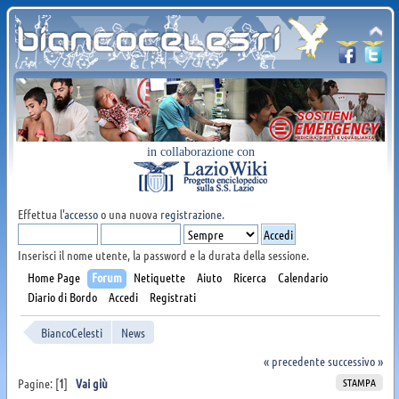
in collaborazione con
Effettua l'
accesso
o una nuova
registrazione
.
Inserisci il nome utente, la password e la durata della sessione.
Home Page
Forum
Netiquette
Aiuto
Ricerca
Calendario
Diario di Bordo
Accedi
Registrati
BiancoCelesti
News
« precedente
successivo »
STAMPA
Pagine: [
1
]
Vai giù